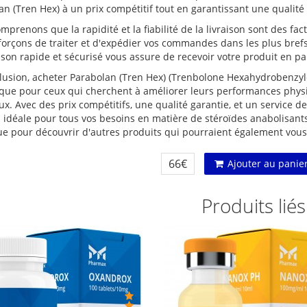
an (Tren Hex) à un prix compétitif tout en garantissant une qualit
prenons que la rapidité et la fiabilité de la livraison sont des fa
forçons de traiter et d'expédier vos commandes dans les plus brefs
ison rapide et sécurisé vous assure de recevoir votre produit en par
lusion, acheter Parabolan (Tren Hex) (Trenbolone Hexahydrobenzyl
ique pour ceux qui cherchent à améliorer leurs performances physi
x. Avec des prix compétitifs, une qualité garantie, et un service de
n idéale pour tous vos besoins en matière de stéroïdes anabolisants
ue pour découvrir d'autres produits qui pourraient également vous 
66€
Ajouter au panie
Produits liés