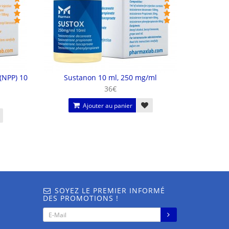
(NPP) 10
Sustanon 10 ml, 250 mg/ml
Stanozolo
36€
Ajouter au panier
SOYEZ LE PREMIER INFORMÉ
DES PROMOTIONS !