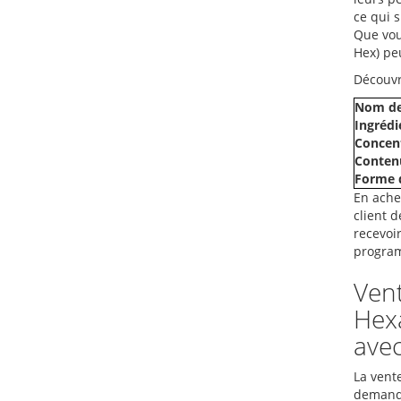
ce qui 
Que vou
Hex) pe
Découvr
Nom de
Ingrédie
Concent
Contenu
Forme d
En ache
client d
recevoi
program
Vent
Hexa
avec
La vent
demande