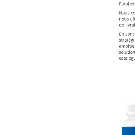
Parabol
Nous com
nous ef
de livra
En conc
stratég
ambitieu
solutio
catalog