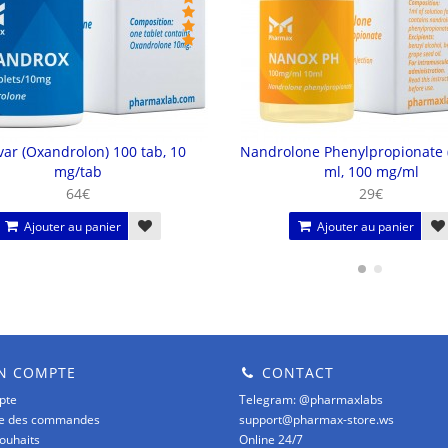
ar (Oxandrolon) 100 tab, 10
Nandrolone Phenylpropionate 
mg/tab
ml, 100 mg/ml
64€
29€
Ajouter au panier
Ajouter au panier
 COMPTE
CONTACT
pte
Telegram: @pharmaxlabs
ue des commandes
support@pharmax-store.ws
souhaits
Online 24/7