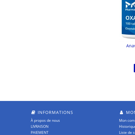
Anav
INFORMATIONS
MON
À propos de nous
Mon com
LIVRAISON
Historiq
PAIEMENT
Liste de 