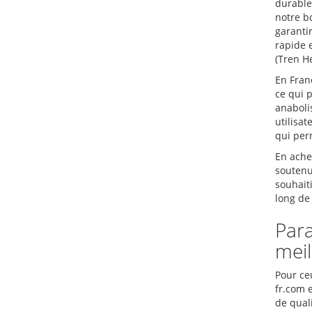
durables
notre b
garanti
rapide 
(Tren He
En Franc
ce qui 
anaboli
utilisa
qui per
En ache
soutenu 
souhait
long de 
Par
meil
Pour ce
fr.com 
de qual