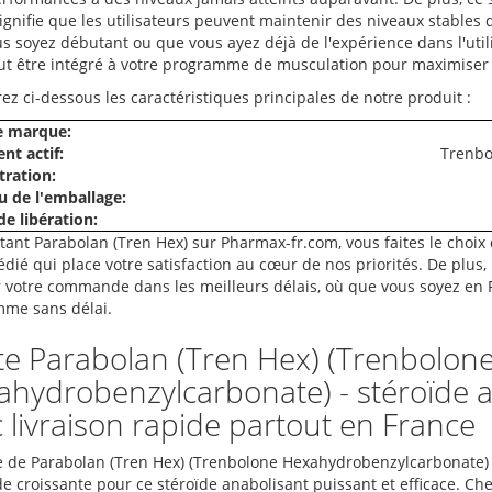
signifie que les utilisateurs peuvent maintenir des niveaux stables
s soyez débutant ou que vous ayez déjà de l'expérience dans l'util
ut être intégré à votre programme de musculation pour maximiser v
ez ci-dessous les caractéristiques principales de notre produit :
 marque:
nt actif:
Trenbo
ration:
 de l'emballage:
e libération:
tant Parabolan (Tren Hex) sur Pharmax-fr.com, vous faites le choix 
édié qui place votre satisfaction au cœur de nos priorités. De plus
r votre commande dans les meilleurs délais, où que vous soyez en 
me sans délai.
e Parabolan (Tren Hex) (Trenbolon
hydrobenzylcarbonate) - stéroïde an
 livraison rapide partout en France
e de Parabolan (Tren Hex) (Trenbolone Hexahydrobenzylcarbonate) e
 croissante pour ce stéroïde anabolisant puissant et efficace. Ch