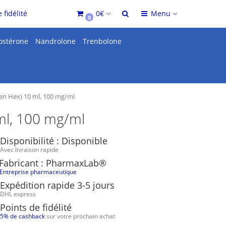
 fidélité
0€
Menu
0
ostérone
Nandrolone
Trenbolone
en Hex) 10 ml, 100 mg/ml
ml, 100 mg/ml
Disponibilité : Disponible
Avec livraison rapide
Fabricant : PharmaxLab®
Entreprise pharmaceutique
Expédition rapide 3-5 jours
DHL express
Points de fidélité
5% de cashback
sur votre prochain achat