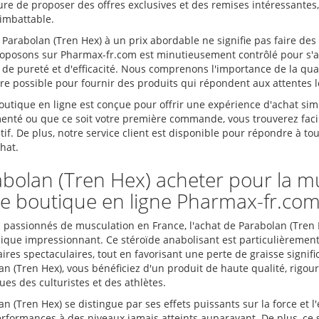
re de proposer des offres exclusives et des remises intéressantes
 imbattable.
 Parabolan (Tren Hex) à un prix abordable ne signifie pas faire de
oposons sur Pharmax-fr.com est minutieusement contrôlé pour s'ass
 de pureté et d'efficacité. Nous comprenons l'importance de la qual
tre possible pour fournir des produits qui répondent aux attentes l
outique en ligne est conçue pour offrir une expérience d'achat sim
enté ou que ce soit votre première commande, vous trouverez faci
tif. De plus, notre service client est disponible pour répondre à t
hat.
bolan (Tren Hex) acheter pour la m
e boutique en ligne Pharmax-fr.co
s passionnés de musculation en France, l'achat de Parabolan (Tren 
ique impressionnant. Ce stéroïde anabolisant est particulièrement
ires spectaculaires, tout en favorisant une perte de graisse signif
an (Tren Hex), vous bénéficiez d'un produit de haute qualité, rig
ues des culturistes et des athlètes.
n (Tren Hex) se distingue par ses effets puissants sur la force et 
erformances à des niveaux jamais atteints auparavant. De plus, ce 