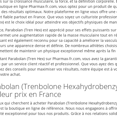
 sur la croissance musculaire, la force, et la définition corporelle
outique en ligne Pharmax-fr.com, vous optez pour un produit de qu
r des résultats optimaux. Notre plateforme en ligne vous offre une 
et fiable partout en France. Que vous soyez un culturiste professi
x) est le choix idéal pour atteindre vos objectifs physiques de mani
e, Parabolan (Tren Hex) est apprécié pour ses effets puissants sur 
permet une augmentation rapide de la masse musculaire tout en réd
sant est également reconnu pour sa capacité à améliorer la vascula
teurs une apparence dense et définie. De nombreux athlètes choisis
mettent de maintenir un physique exceptionnel même après la fin 
tant Parabolan (Tren Hex) sur Pharmax-fr.com, vous avez la garanti
par un service client réactif et professionnel. Que vous ayez des q
iez des conseils pour maximiser vos résultats, notre équipe est à 
votre achat.
abolan (Trenbolone Hexahydrobenzy
leur prix en France
ux qui cherchent à acheter Parabolan (Trenbolone Hexahydrobenzyl
est la boutique en ligne de référence. Nous nous engageons à offri
ité exceptionnel pour tous nos produits. Grâce à nos relations sol