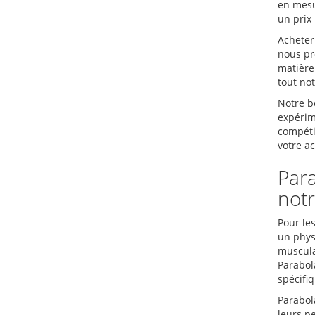
en mesu
un prix
Acheter
nous pr
matière
tout no
Notre b
expérim
compéti
votre ac
Para
notr
Pour le
un phys
muscula
Parabol
spécifiq
Parabola
leurs p