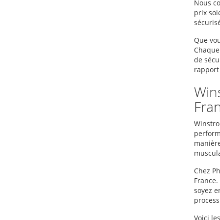
Nous co
prix so
sécuris
Que vous
Chaque 
de sécu
rapport 
Wins
Fran
Winstrol
performa
manière 
muscula
Chez Ph
France. 
soyez e
proces
Voici l