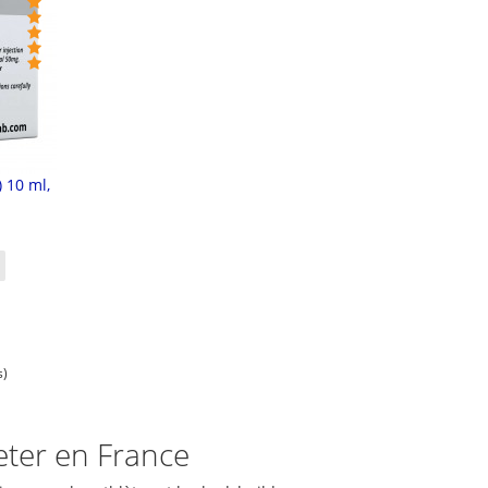
) 10 ml,
s)
heter en France