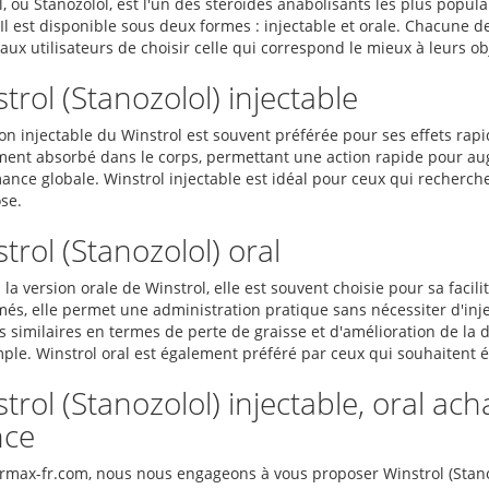
, ou Stanozolol, est l'un des stéroïdes anabolisants les plus popula
 Il est disponible sous deux formes : injectable et orale. Chacune 
ux utilisateurs de choisir celle qui correspond le mieux à leurs ob
trol (Stanozolol) injectable
on injectable du Winstrol est souvent préférée pour ses effets rapid
ment absorbé dans le corps, permettant une action rapide pour augm
ance globale. Winstrol injectable est idéal pour ceux qui recherch
se.
trol (Stanozolol) oral
la version orale de Winstrol, elle est souvent choisie pour sa facili
és, elle permet une administration pratique sans nécessiter d'inje
s similaires en termes de perte de graisse et d'amélioration de la 
ple. Winstrol oral est également préféré par ceux qui souhaitent évi
trol (Stanozolol) injectable, oral ach
nce
rmax-fr.com, nous nous engageons à vous proposer Winstrol (Stanozo