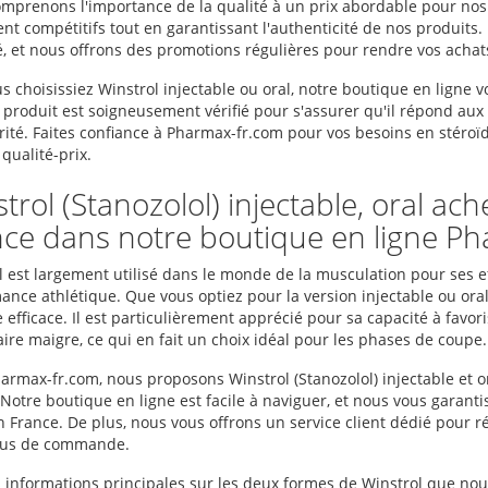
mprenons l'importance de la qualité à un prix abordable pour nos c
ient compétitifs tout en garantissant l'authenticité de nos produi
é, et nous offrons des promotions régulières pour rendre vos acha
 choisissiez Winstrol injectable ou oral, notre boutique en ligne vo
produit est soigneusement vérifié pour s'assurer qu'il répond aux 
rité. Faites confiance à Pharmax-fr.com pour vos besoins en stéroïd
qualité-prix.
trol (Stanozolol) injectable, oral ac
ce dans notre boutique en ligne P
 est largement utilisé dans le monde de la musculation pour ses eff
nce athlétique. Que vous optiez pour la version injectable ou orale
efficace. Il est particulièrement apprécié pour sa capacité à favor
ire maigre, ce qui en fait un choix idéal pour les phases de coupe.
armax-fr.com, nous proposons Winstrol (Stanozolol) injectable et o
Notre boutique en ligne est facile à naviguer, et nous vous garanti
n France. De plus, nous vous offrons un service client dédié pour r
sus de commande.
es informations principales sur les deux formes de Winstrol que no