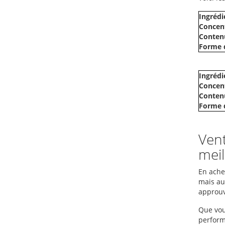
Ingrédie
Concent
Contenu
Forme d
Ingrédie
Concent
Contenu
Forme d
Vent
meil
En ache
mais au
approuvé
Que vou
perform