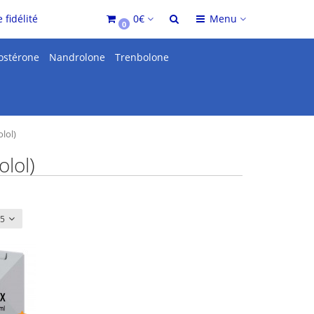
 fidélité
0€
Menu
0
ostérone
Nandrolone
Trenbolone
lol)
olol)
15