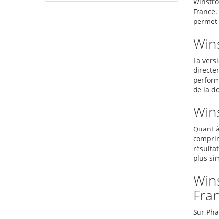
Winstrol
France.
permet a
Wins
La versi
directe
perform
de la do
Wins
Quant à 
comprim
résultat
plus sim
Wins
Fra
Sur Pha